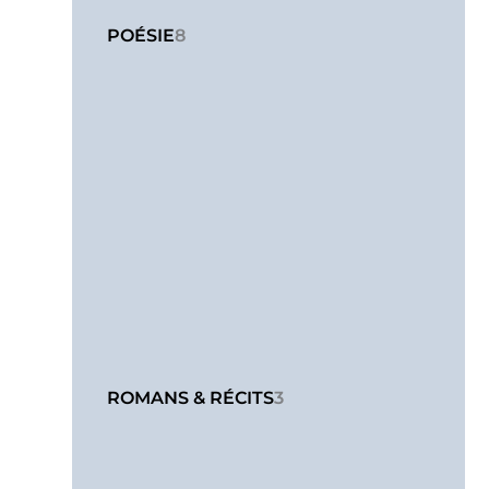
POÉSIE
8
ROMANS & RÉCITS
3