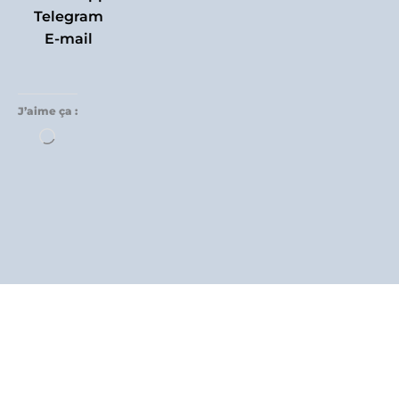
Telegram
E-mail
J’aime ça :
Chargement…