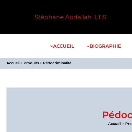
Aller
1
2
0
8
1
au
produit
produits
produit
produits
produit
Stéphane Abdallah ILTIS
contenu
ACCUEIL
BIOGRAPHIE
Accueil
Produits
Pédocriminalité
Pédoc
Accueil
Pro