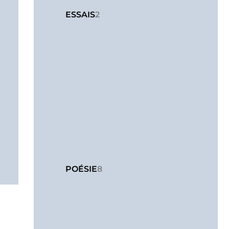
ESSAIS
2
POÉSIE
8