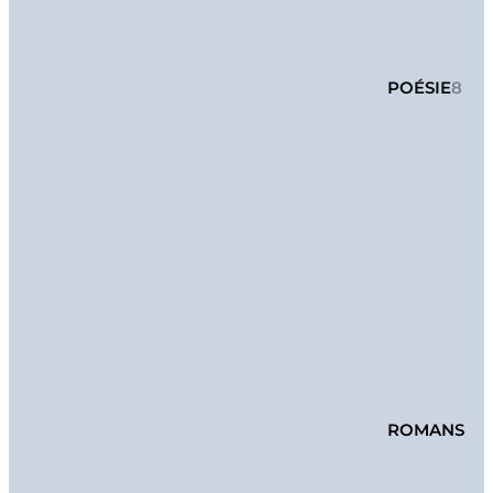
POÉSIE
8
ROMANS