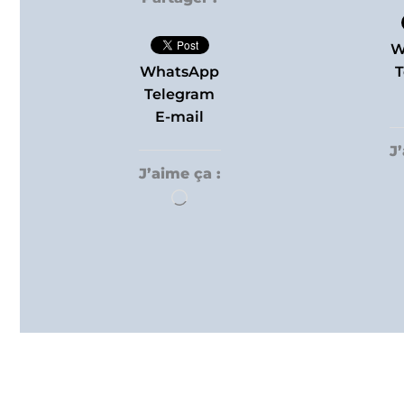
W
WhatsApp
T
Telegram
E-mail
J
J’aime ça :
Chargement…