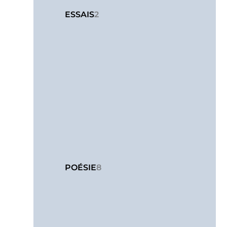
ESSAIS
2
POÉSIE
8