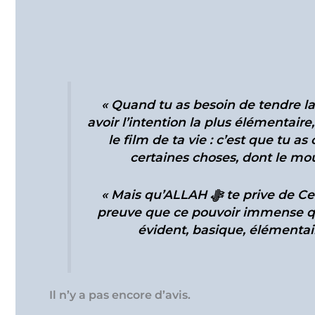
Description
Avis (0)
« Quand tu as besoin de tendre la m
avoir l’intention la plus élémentair
le film de ta vie : c’est que tu as ce pou
certaines choses, dont le m
« Mais qu’ALLAH ﷻ te prive de Ce Don, et te voilà paralysé – et c’est bien la
preuve que ce pouvoir immense que
Il n’y a pas encore d’avis.