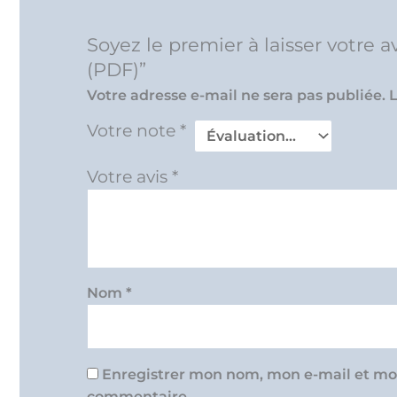
Soyez le premier à laisser votre
(PDF)”
Votre adresse e-mail ne sera pas publiée.
L
Votre note
*
Votre avis
*
Nom
*
Enregistrer mon nom, mon e-mail et mon
commentaire.