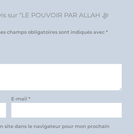
 avis sur “LE POUVOIR PAR ALLAH ﷻ
es champs obligatoires sont indiqués avec
*
E-mail
*
 site dans le navigateur pour mon prochain