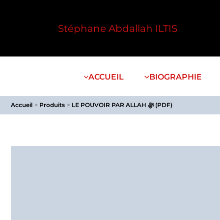
Aller
au
Stéphane Abdallah ILTIS
contenu
ACCUEIL
BIOGRAPHIE
Accueil
Produits
LE POUVOIR PAR ALLAH ﷻ (PDF)