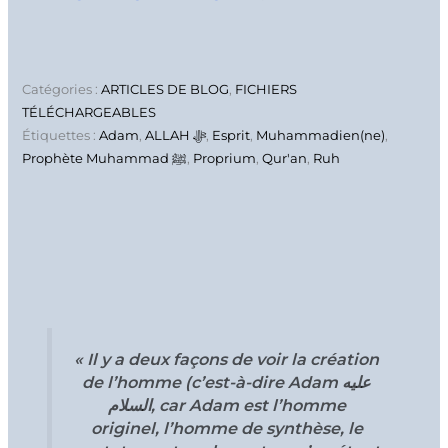
Catégories :
ARTICLES DE BLOG
,
FICHIERS
TÉLÉCHARGEABLES
Étiquettes :
Adam
,
ALLAH ﷻ
,
Esprit
,
Muhammadien(ne)
,
Prophète Muhammad ﷺ
,
Proprium
,
Qur'an
,
Ruh
Description
Avis (0)
« Il y a deux façons de voir la création
de l’homme (c’est-à-dire Adam عليه
السلام, car Adam est l’homme
originel, l’homme de synthèse, le