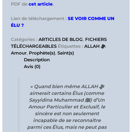
PDF de
cet article
.
Lien de téléchargement :
SE VOIR COMME UN
ÉLU ?
Catégories :
ARTICLES DE BLOG
,
FICHIERS
TÉLÉCHARGEABLES
Étiquettes :
ALLAH ﷻ
,
Amour
,
Prophète(s)
,
Saint(s)
Description
Avis (0)
« Quand bien même ALLAH ﷻ
aimerait certains Élus (comme
Sayyidina
Muhammad ﷺ) d’Un
Amour Particulier et Exclusif, le
sincère est non seulement
incapable de se reconnaître
parmi ces Élus, mais ne peut pas