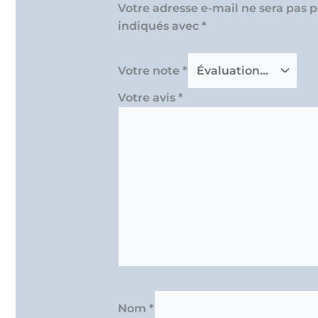
Votre adresse e-mail ne sera pas p
indiqués avec
*
Votre note
*
Votre avis
*
Nom
*