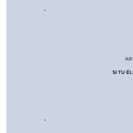
AR
SI TU É