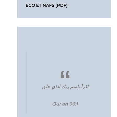
EGO ET NAFS (PDF)
اقرأ باسم ربك الذي خلق
Qur'an 96:1