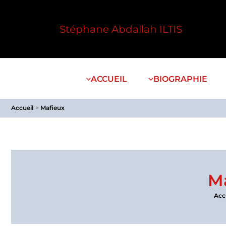
Aller
au
Stéphane Abdallah ILTIS
contenu
ACCUEIL
BIOGRAPHIE
Accueil
Mafieux
M
Acc