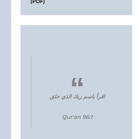
(PDF)
اقرأ باسم ربك الذي خلق
Qur'an 96:1