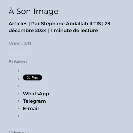
À Son Image
Articles
| Par
Stéphane Abdallah ILTIS
|
23
décembre 2024
|
1 minute de lecture
Vues : 331
Partager :
WhatsApp
Telegram
E-mail
J’aime ça :