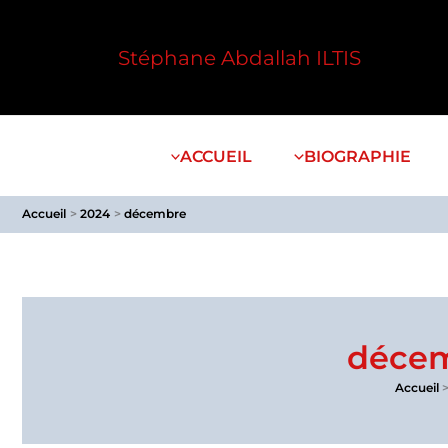
Aller
au
Stéphane Abdallah ILTIS
contenu
ACCUEIL
BIOGRAPHIE
Accueil
2024
décembre
décem
Accueil