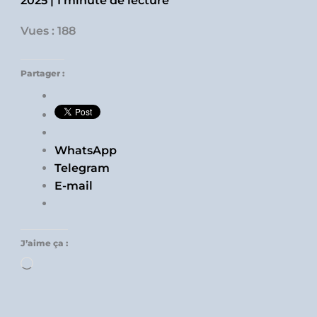
2025
|
1 minute de lecture
Vues : 188
Partager :
WhatsApp
Telegram
E-mail
J’aime ça :
Chargement…