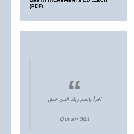
DES ATTACHEMENTS DU CŒUR
(PDF)
اقرأ باسم ربك الذي خلق
Qur'an 96:1