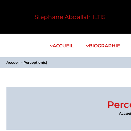
Aller
au
Stéphane Abdallah ILTIS
contenu
ACCUEIL
BIOGRAPHIE
Accueil
Perception(s)
Perc
Accuei