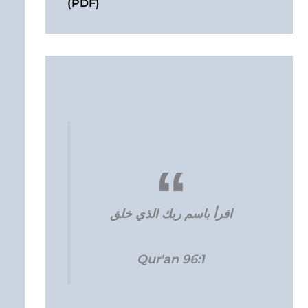
(PDF)
اقرأ باسم ربك الذي خلق
Qur'an 96:1