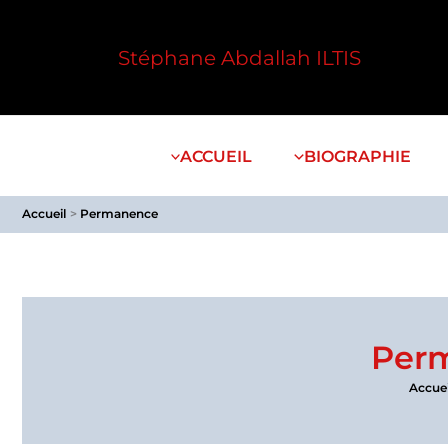
Aller
au
Stéphane Abdallah ILTIS
contenu
ACCUEIL
BIOGRAPHIE
Accueil
Permanence
Per
Accuei