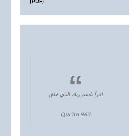
(PDF)
اقرأ باسم ربك الذي خلق
Qur'an 96:1