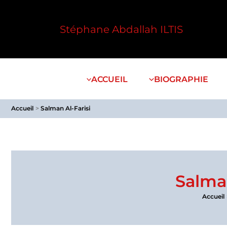
Aller
au
Stéphane Abdallah ILTIS
contenu
ACCUEIL
BIOGRAPHIE
Accueil
Salman Al-Farisi
Salman
Accueil