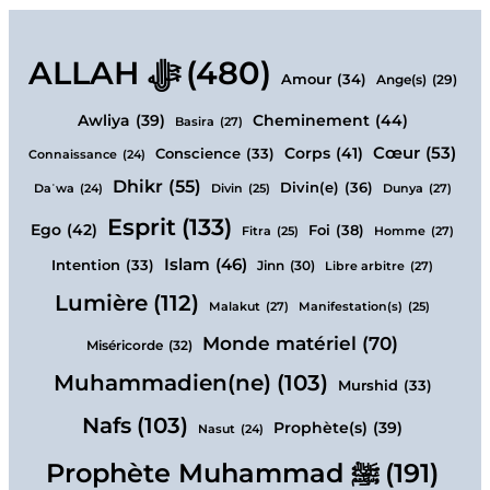
ALLAH ﷻ
(480)
Amour
(34)
Ange(s)
(29)
Cheminement
(44)
Awliya
(39)
Basira
(27)
Cœur
(53)
Corps
(41)
Conscience
(33)
Connaissance
(24)
Dhikr
(55)
Divin(e)
(36)
Dunya
(27)
Daʿwa
(24)
Divin
(25)
Esprit
(133)
Ego
(42)
Foi
(38)
Homme
(27)
Fitra
(25)
Islam
(46)
Intention
(33)
Jinn
(30)
Libre arbitre
(27)
Lumière
(112)
Malakut
(27)
Manifestation(s)
(25)
Monde matériel
(70)
Miséricorde
(32)
Muhammadien(ne)
(103)
Murshid
(33)
Nafs
(103)
Prophète(s)
(39)
Nasut
(24)
Prophète Muhammad ﷺ
(191)