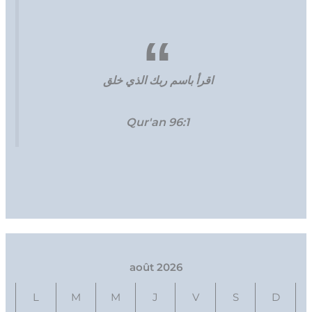
اقرأ باسم ربك الذي خلق
Qur'an 96:1
août 2026
L
M
M
J
V
S
D