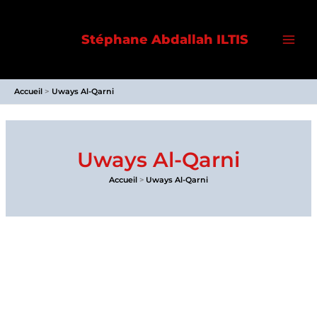
Aller
au
Stéphane Abdallah ILTIS
contenu
Accueil
Uways Al-Qarni
Uways Al-Qarni
Accueil
Uways Al-Qarni