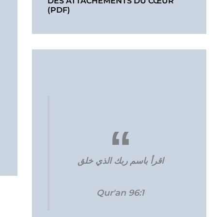
DES ATTACHEMENTS DU CŒUR
(PDF)
اقرأ باسم ربك الذي خلق
Qur'an 96:1