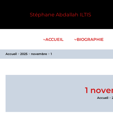
Aller
au
Stéphane Abdallah ILTIS
contenu
ACCUEIL
BIOGRAPHIE
Accueil
2025
novembre
1
1 nov
Accueil