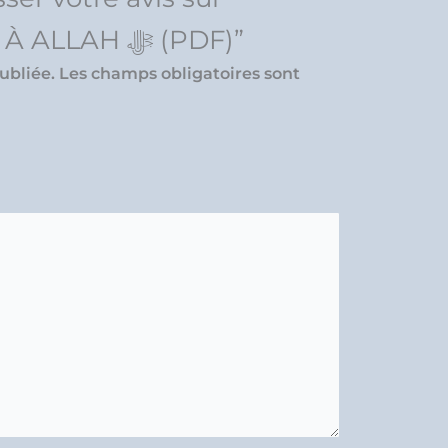
“CONFIER UN DÉPÔT À ALLAH ﷻ (PDF)”
ubliée.
Les champs obligatoires sont