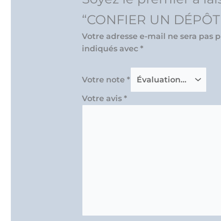
Votre adresse e-mail ne sera pas p
indiqués avec
*
Votre note
*
Votre avis
*