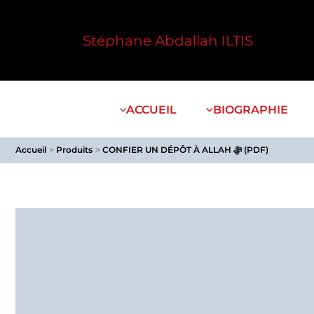
Aller
au
Stéphane Abdallah ILTIS
contenu
ACCUEIL
BIOGRAPHIE
Accueil
Produits
CONFIER UN DÉPÔT À ALLAH ﷻ (PDF)