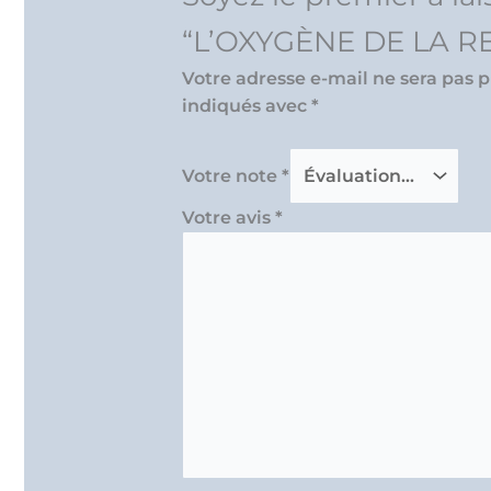
“L’OXYGÈNE DE LA RE
Votre adresse e-mail ne sera pas p
indiqués avec
*
Votre note
*
Votre avis
*