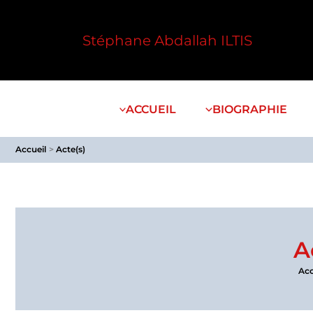
Aller
au
Stéphane Abdallah ILTIS
contenu
ACCUEIL
BIOGRAPHIE
Accueil
Acte(s)
A
Acc