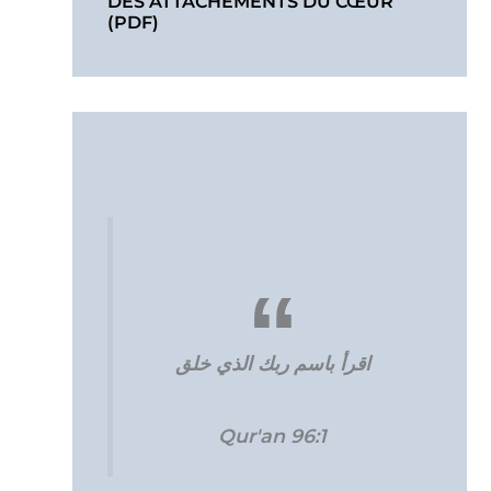
DES ATTACHEMENTS DU CŒUR
(PDF)
اقرأ باسم ربك الذي خلق
Qur'an 96:1