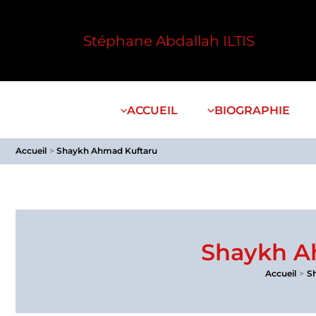
Aller
au
Stéphane Abdallah ILTIS
contenu
ACCUEIL
BIOGRAPHIE
Accueil
Shaykh Ahmad Kuftaru
Shaykh A
Accueil
S