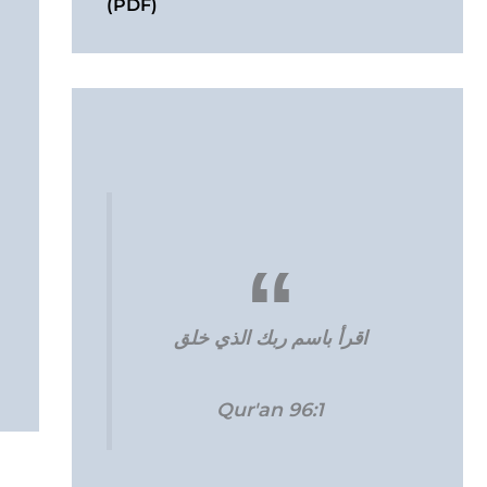
(PDF)
اقرأ باسم ربك الذي خلق
Qur'an 96:1