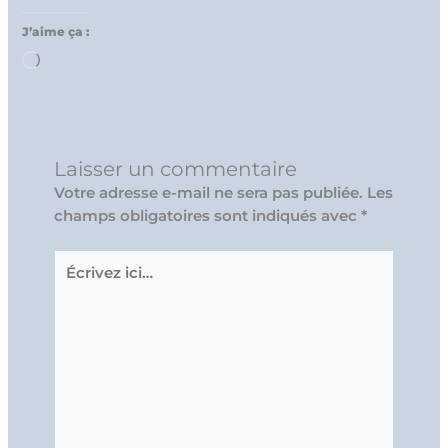
J’aime ça :
Chargement…
Laisser un commentaire
Votre adresse e-mail ne sera pas publiée.
Les
champs obligatoires sont indiqués avec
*
Écrivez
ici…