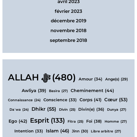
avril 2023
février 2023
décembre 2019
novembre 2018
septembre 2018
ALLAH ﷻ
(480)
Amour
(34)
Ange(s)
(29)
Cheminement
(44)
Awliya
(39)
Basira
(27)
Cœur
(53)
Corps
(41)
Conscience
(33)
Connaissance
(24)
Dhikr
(55)
Divin(e)
(36)
Dunya
(27)
Daʿwa
(24)
Divin
(25)
Esprit
(133)
Ego
(42)
Foi
(38)
Homme
(27)
Fitra
(25)
Islam
(46)
Intention
(33)
Jinn
(30)
Libre arbitre
(27)