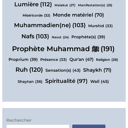
Lumière
(112)
Malakut
(27)
Manifestation(s)
(25)
Monde matériel
(70)
Miséricorde
(32)
Muhammadien(ne)
(103)
Murshid
(33)
Nafs
(103)
Prophète(s)
(39)
Nasut
(24)
Prophète Muhammad ﷺ
(191)
Qur'an
(47)
Proprium
(39)
Présence
(33)
Religion
(28)
Ruh
(120)
Shaykh
(71)
Sensation(s)
(43)
Spiritualité
(97)
Walî
(45)
Shaytan
(36)
Rechercher