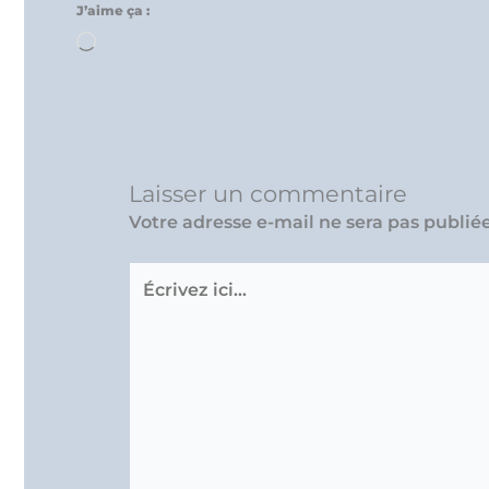
J’aime ça :
Chargement…
Laisser un commentaire
Votre adresse e-mail ne sera pas publiée
Écrivez
ici…