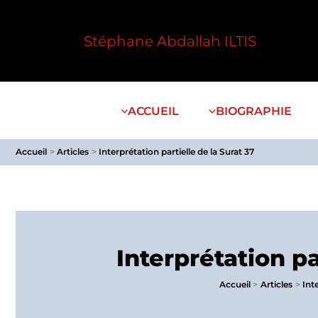
Aller
au
Stéphane Abdallah ILTIS
contenu
ACCUEIL
BIOGRAPHIE
Accueil
Articles
Interprétation partielle de la Surat 37
Interprétation pa
Accueil
Articles
Int