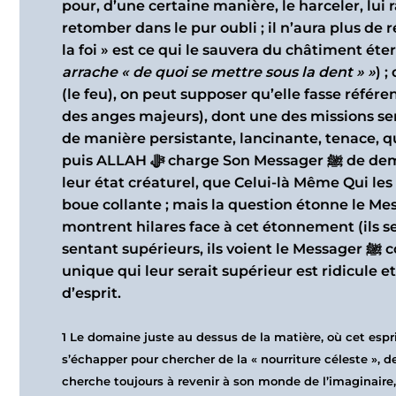
pour, d’une certaine manière, le harceler, lui 
retomber dans le pur oubli ; il n’aura plus de 
la foi » est ce qui le sauvera du châtiment éter
arrache « de quoi se mettre sous la dent » »
) 
(le feu), on peut supposer qu’elle fasse référ
des anges majeurs), dont une des missions serait 
de manière persistante, lancinante, tenace, q
puis ALLAH ﷻ charg
leur état créaturel, que Celui-là Même Qui les
boue collante ; mais la question étonne le Messager ﷺ, pour qui la réponse est évident
montrent hilares face à cet étonnement (ils se
sentant supérieurs, ils voient le Messager ﷺ comme un naïf dont la croyance en un prétendu dieu
unique qui leur serait supérieur est ridicule et 
d’esprit.
1
Le domaine juste au dessus de la matière, où cet espri
s’échapper pour chercher de la « nourriture céleste », 
cherche toujours à revenir à son monde de l’imaginaire,