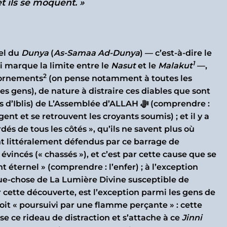
et ils se moquent. »
ciel du
Dunya
(
As-Samaa Ad-Dunya
) — c’est-à-dire le
1
qui marque la limite entre le
Nasut
et le
Malakut
—,
2
d’ornements
(on pense notamment à toutes les
es gens), de nature à distraire ces diables que sont
) de L’Assemblée d’ALLAH ﷻ (comprendre :
dés de tous les côtés », qu’ils ne savent plus où
sont littéralement défendus par ce barrage de
 évincés (« chassés »), et c’est par cette cause que se
t éternel » (comprendre : l’enfer) ; à l’exception
que-chose de La Lumière Divine susceptible de
ar cette découverte, est l’exception parmi les gens de
voit « poursuivi par une flamme perçante » : cette
se ce rideau de distraction et s’attache à ce
Jinni