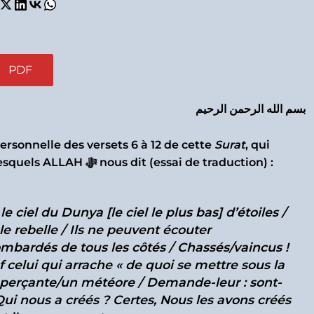
PDF
بسم الله الرحمن الرحيم
ersonnelle des versets 6 à 12 de cette
Surat
, qui
portent une parabole et dans lesquels ALLAH ﷻ nous dit (essai de traduction) :
le ciel du
Dunya [le ciel le plus bas]
d’étoiles /
le rebelle / Ils ne peuvent écouter
ombardés de tous les côtés / Chassés/vaincus !
 celui qui arrache « de quoi se mettre sous la
e perçante/un météore / Demande-leur : sont-
i Qui nous a créés ? Certes, Nous les avons créés