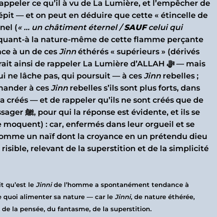
rappeler ce qu’il à vu de La Lumière, et l’empêcher de
répit — et on peut en déduire que cette « étincelle de
nel (
« … un châtiment éternel /
SAUF
celui qui
; quant-à la nature-même de cette flamme perçante
ence à un de ces
Jinn
éthérés « supérieurs » (dérivés
ainsi de rappeler La Lumière d’ALLAH ﷻ — mais
ui ne lâche pas, qui poursuit — à ces
Jinn
rebelles ;
e Son Messager ﷺ de demander à ces
Jinn
rebelles s’ils sont plus forts, dans
 a créés — et de rappeler qu’ils ne sont créés que de
e, et ils se
 moquent) : car, enfermés dans leur orgueil et se
risible, relevant de la superstition et de la simplicité
t qu’est le
Jinni
de l’homme a spontanément tendance à
de quoi alimenter sa nature — car le
Jinni
, de nature éthérée,
 de la pensée, du fantasme, de la superstition.