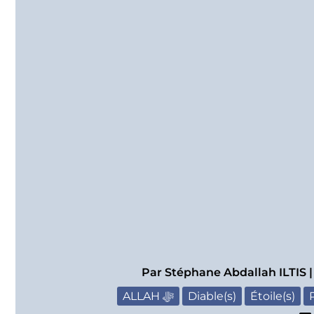
Par
Stéphane Abdallah ILTIS
ALLAH ﷻ
Diable(s)
Étoile(s)