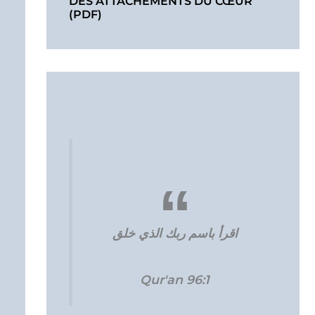
DES ATTACHEMENTS DU CŒUR
(PDF)
اقرأ باسم ربك الذي خلق
Qur'an 96:1