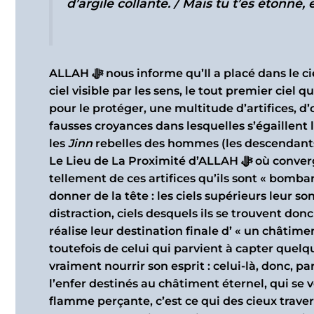
d’argile collante. / Mais tu t’es étonné, 
ALLAH ﷻ nous informe qu’Il a placé dans le 
ciel visible par les sens, le tout premier ciel 
pour le protéger, une multitude d’artifices, 
fausses croyances dans lesquelles s’égaillent l
les
Jinn
rebelles des hommes (les descendants d’Iblis
Le Lieu de La Proximité d’ALLAH ﷻ où convergent et se retrouvent les croyants soumis) ; et il y a
tellement de ces artifices qu’ils sont « bombar
donner de la tête : les ciels supérieurs leur 
distraction, ciels desquels ils se trouvent donc
réalise leur destination finale d’ « un châtimen
toutefois de celui qui parvient à capter quel
vraiment nourrir son esprit : celui-là, donc, p
l’enfer destinés au châtiment éternel, qui se 
flamme perçante, c’est ce qui des cieux traver