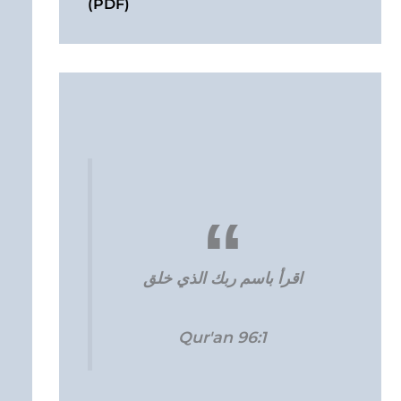
(PDF)
اقرأ باسم ربك الذي خلق
Qur'an 96:1