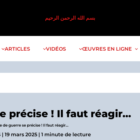
بسم الله الرحمن الرحيم
ARTICLES
VIDÉOS
ŒUVRES EN LIGNE
 précise ! Il faut réagir…
e de guerre se précise ! Il faut réagir…
S
|
19 mars 2025
|
1 minute de lecture