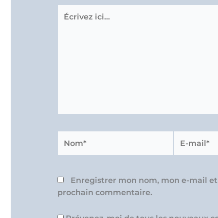
Écrivez
ici…
Nom*
E-
mail*
Enregistrer mon nom, mon e-mail et
prochain commentaire.