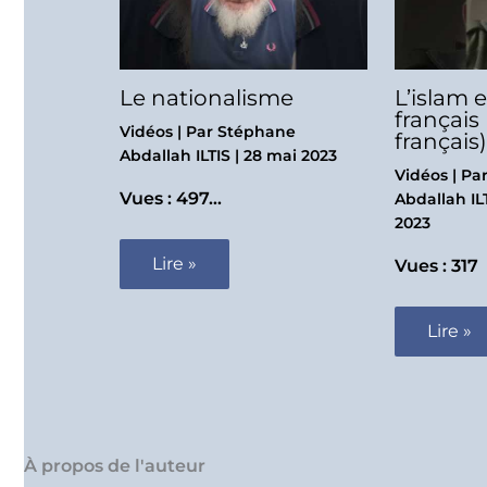
Le nationalisme
L’islam 
français
Vidéos
| Par
Stéphane
français)
Abdallah ILTIS
|
28 mai 2023
Vidéos
| Pa
Vues : 497…
Abdallah IL
2023
Lire »
Vues : 317
Lire »
À propos de l'auteur