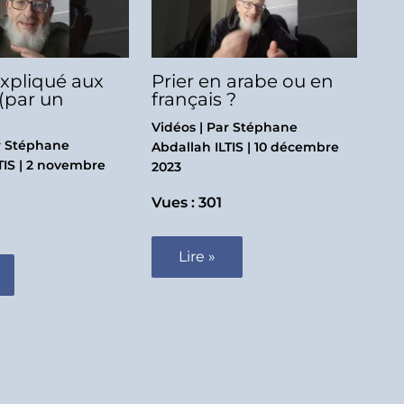
expliqué aux
Prier en arabe ou en
 (par un
français ?
Vidéos
| Par
Stéphane
r
Stéphane
Abdallah ILTIS
|
10 décembre
TIS
|
2 novembre
2023
Vues : 301
Lire »