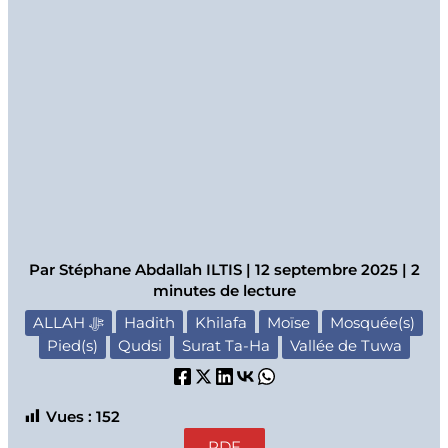
Par
Stéphane Abdallah ILTIS
|
12 septembre 2025
|
2
minutes de lecture
ALLAH ﷻ
Hadith
Khilafa
Moïse
Mosquée(s)
Pied(s)
Qudsi
Surat Ta-Ha
Vallée de Tuwa
Vues :
152
PDF