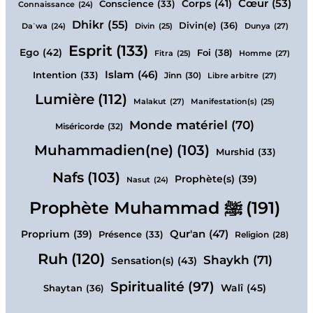
Cœur
(53)
Corps
(41)
Conscience
(33)
Connaissance
(24)
Dhikr
(55)
Divin(e)
(36)
Dunya
(27)
Daʿwa
(24)
Divin
(25)
Esprit
(133)
Ego
(42)
Foi
(38)
Homme
(27)
Fitra
(25)
Islam
(46)
Intention
(33)
Jinn
(30)
Libre arbitre
(27)
Lumière
(112)
Malakut
(27)
Manifestation(s)
(25)
Monde matériel
(70)
Miséricorde
(32)
Muhammadien(ne)
(103)
Murshid
(33)
Nafs
(103)
Prophète(s)
(39)
Nasut
(24)
Prophète Muhammad ﷺ
(191)
Qur'an
(47)
Proprium
(39)
Présence
(33)
Religion
(28)
Ruh
(120)
Shaykh
(71)
Sensation(s)
(43)
Spiritualité
(97)
Walî
(45)
Shaytan
(36)