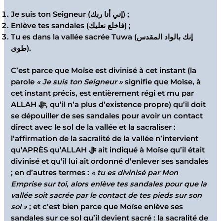
Je suis ton Seigneur (إني أنا ربك) ;
Enlève tes sandales (فاخلع نعليك) ;
Tu es dans la vallée sacrée Tuwa (إنك بالواد المقدس
طوى).
C’est parce que Moïse est divinisé à cet instant (la
parole
«
J
e suis ton Seigneur »
signifie que Moïse, à
cet instant précis, est entièrement régi et mu par
ALLAH ﷻ, qu’il n’a plus d’existence propre) qu’il doit
se dépouiller de ses sandales pour avoir un contact
direct avec le sol de la vallée et la sacraliser :
l’affirmation de la sacralité de la vallée n’intervient
qu’APRÈS qu’ALLAH ﷻ ait indiqué à Moïse qu’il était
divinisé et qu’il lui ait ordonné d’enlever ses sandales
; en d’autres termes :
« tu es divinisé par Mon
Emprise sur toi, alors enlève tes sandales pour que la
vallée soit sacrée par le contact de tes pieds sur son
sol »
; et c’est bien parce que Moïse enlève ses
sandales sur ce sol qu’il devient sacré : la sacralité de