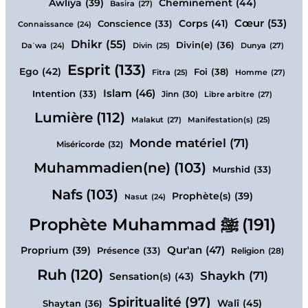
Cheminement
(44)
Awliya
(39)
Basira
(27)
Cœur
(53)
Corps
(41)
Conscience
(33)
Connaissance
(24)
Dhikr
(55)
Divin(e)
(36)
Dunya
(27)
Daʿwa
(24)
Divin
(25)
Esprit
(133)
Ego
(42)
Foi
(38)
Homme
(27)
Fitra
(25)
Islam
(46)
Intention
(33)
Jinn
(30)
Libre arbitre
(27)
Lumière
(112)
Malakut
(27)
Manifestation(s)
(25)
Monde matériel
(71)
Miséricorde
(32)
Muhammadien(ne)
(103)
Murshid
(33)
Nafs
(103)
Prophète(s)
(39)
Nasut
(24)
Prophète Muhammad ﷺ
(191)
Qur'an
(47)
Proprium
(39)
Présence
(33)
Religion
(28)
Ruh
(120)
Shaykh
(71)
Sensation(s)
(43)
Spiritualité
(97)
Walî
(45)
Shaytan
(36)