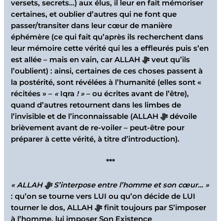
versets, secrets…) aux élus, il leur en fait mémoriser
certaines, et oublier d’autres qui ne font que
passer/transiter dans leur cœur de manière
éphémère (ce qui fait qu’après ils recherchent dans
leur mémoire cette vérité qui les a effleurés puis s’en
est allée – mais en vain, car ALLAH ﷻ veut qu’ils
l’oublient) : ainsi, certaines de ces choses passent à
la postérité, sont révélées à l’humanité (elles sont «
récitées » –
«
Iqra
! »
– ou écrites avant de l’être),
quand d’autres retournent dans les limbes de
l’invisible et de l’inconnaissable (ALLAH ﷻ dévoile
brièvement avant de re-voiler – peut-être pour
préparer à cette vérité, à titre d’introduction).
***
«
ALLAH
ﷻ
S’interpose entre l’homme et son cœur… »
: qu’on se tourne vers LUI ou qu’on décide de LUI
tourner le dos, ALLAH ﷻ finit toujours par S’imposer
à l’homme, lui imposer Son Existence