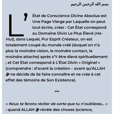
بسم الله الرحمن الرحيم
L’
État de Conscience Divine Absolue est
Une Page Vierge par Laquelle on peut
tout écrire, créer : Cet État correspond
au Domaine Divin Le Plus Élevé (
Ha-
Hut
), dans Lequel, Pur Esprit Créateur, on est
totalement coupé du monde créé (duquel on n’a
plus la moindre vision, le moindre contact, la
moindre attache) après s’Y être élevé spirituellement
; et Cet État correspond à L’État Divin « Originel »
(comprendre : d’avant la création – avant qu’ALLAH
ﷻ ne décide de Se faire connaître et ne crée à cet
effet des témoins de Son Existence).
***
«
Nous te ferons réciter de sorte que tu n’oublieras… »
: quand ALLAH ﷻ révèle des choses (science,