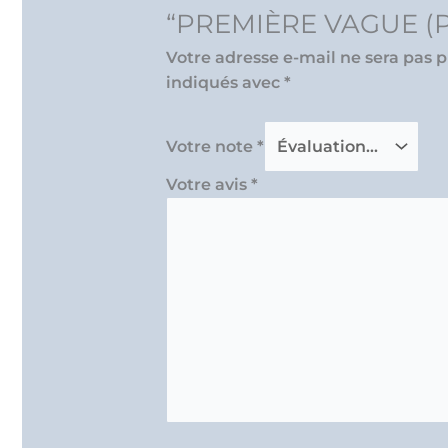
“PREMIÈRE VAGUE (P
Votre adresse e-mail ne sera pas p
indiqués avec
*
Votre note
*
Votre avis
*