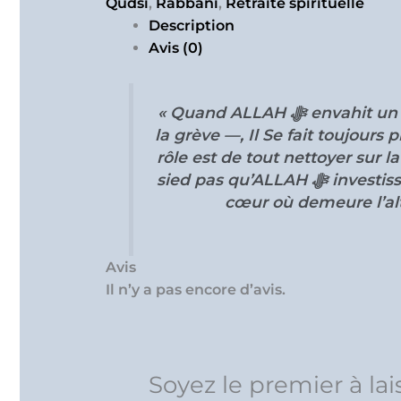
Qudsi
,
Rabbani
,
Retraite spirituelle
Description
Avis (0)
« Quand ALLAH ﷻ envahit un cœur — comme une marée recouvre
la grève —, Il Se fait toujour
rôle est de tout nettoyer sur la
sied pas qu’ALLAH ﷻ investisse un cœur non purifié, c’est-à-dire un
cœur où demeure l’alt
Avis
Il n’y a pas encore d’avis.
Soyez le premier à lai