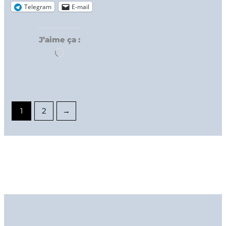
Telegram
E-mail
J’aime ça :
Chargement…
1
2
→