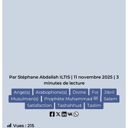
Par
Stéphane Abdallah ILTIS
|
11 novembre 2025
|
3
minutes de lecture
Ange(s)
Arabophone(s)
Divine
Foi
Jibril
Musulman(s)
Prophète Muhammad ﷺ
Salam
Satisfaction
Tashahhud
Taslim
Vues :
215