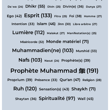
Dhikr
(55)
Divin(e)
(36)
Dunya
(27)
Daʿwa
(24)
Divin
(25)
Esprit
(133)
Ego
(42)
Foi
(38)
Homme
(27)
Fitra
(25)
Islam
(46)
Intention
(33)
Jinn
(30)
Libre arbitre
(27)
Lumière
(112)
Malakut
(27)
Manifestation(s)
(25)
Monde matériel
(71)
Miséricorde
(32)
Muhammadien(ne)
(103)
Murshid
(33)
Nafs
(103)
Prophète(s)
(39)
Nasut
(24)
Prophète Muhammad ﷺ
(191)
Qur'an
(47)
Proprium
(39)
Présence
(33)
Religion
(28)
Ruh
(120)
Shaykh
(71)
Sensation(s)
(43)
Spiritualité
(97)
Walî
(45)
Shaytan
(36)