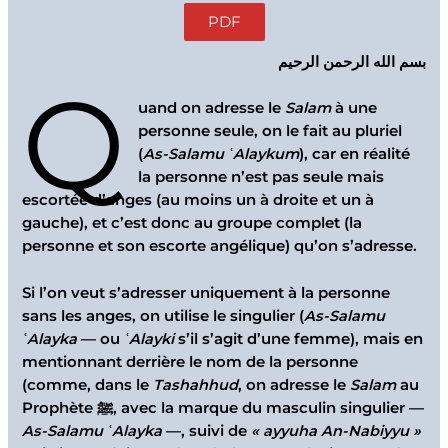
PDF
بسم الله الرحمن الرحيم
Q
uand on adresse le
Salam
à une
personne seule, on le fait au pluriel
(
As-Salamu ʿAlaykum
), car en réalité
la personne n’est pas seule mais
escortée d’anges (au moins un à droite et un à
gauche), et c’est donc au groupe complet (la
personne et son escorte angélique) qu’on s’adresse.
Si l’on veut s’adresser uniquement à la personne
sans les anges, on utilise le singulier (
As-Salamu
ʿAlayka
— ou
ʿAlayki
s’il s’agit d’une femme), mais en
mentionnant derrière le nom de la personne
(comme, dans le
Tashahhud
, on adresse le
Salam
au
Prophète ﷺ, avec la marque du masculin singulier —
As-Salamu ʿAlayka
—, suivi de
« ayyuha An-Nabiyyu »