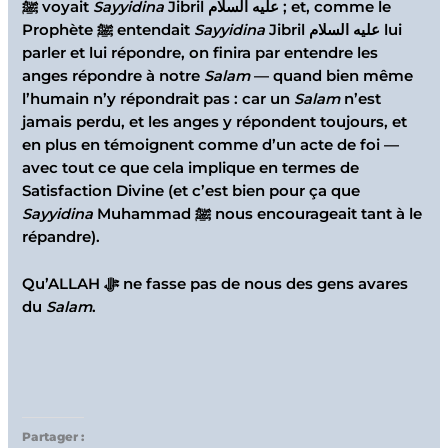
ﷺ voyait
Sayyidina
Jibril عليه السلام ; et, comme le
Prophète ﷺ entendait
Sayyidina
Jibril عليه السلام lui
parler et lui répondre, on finira par entendre les
anges répondre à notre
Salam
— quand bien même
l’humain n’y répondrait pas : car un
Salam
n’est
jamais perdu, et les anges y répondent toujours, et
en plus en témoignent comme d’un acte de foi —
avec tout ce que cela implique en termes de
Satisfaction Divine (et c’est bien pour ça que
Sayyidina
Muhammad ﷺ nous encourageait tant à le
répandre).
Qu’ALLAH ﷻ ne fasse pas de nous des gens avares
du
Salam
.
Partager :