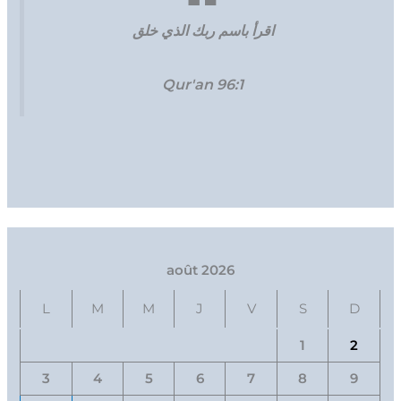
اقرأ باسم ربك الذي خلق
Qur'an 96:1
août 2026
L
M
M
J
V
S
D
1
2
3
4
5
6
7
8
9