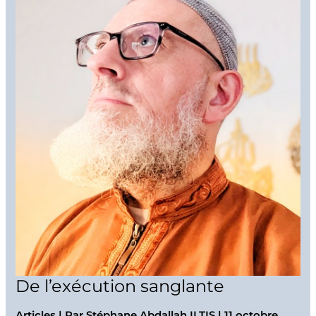
De l’exécution sanglante
Articles
| Par
Stéphane Abdallah ILTIS
|
11 octobre