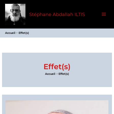
Aller
au
Stéphane Abdallah ILTIS
contenu
Accueil
Effet(s)
Effet(s)
Accueil
Effet(s)