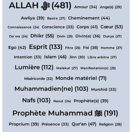
ALLAH ﷻ
(481)
Amour
(34)
Ange(s)
(29)
Cheminement
(44)
Awliya
(39)
Basira
(27)
Cœur
(53)
Corps
(41)
Conscience
(33)
Connaissance
(24)
Dhikr
(55)
Divin(e)
(36)
Dunya
(27)
Daʿwa
(24)
Divin
(25)
Esprit
(133)
Ego
(42)
Foi
(38)
Homme
(27)
Fitra
(25)
Islam
(46)
Intention
(33)
Jinn
(30)
Libre arbitre
(27)
Lumière
(112)
Malakut
(27)
Manifestation(s)
(25)
Monde matériel
(71)
Miséricorde
(32)
Muhammadien(ne)
(103)
Murshid
(33)
Nafs
(103)
Prophète(s)
(39)
Nasut
(24)
Prophète Muhammad ﷺ
(191)
Qur'an
(47)
Proprium
(39)
Présence
(33)
Religion
(28)