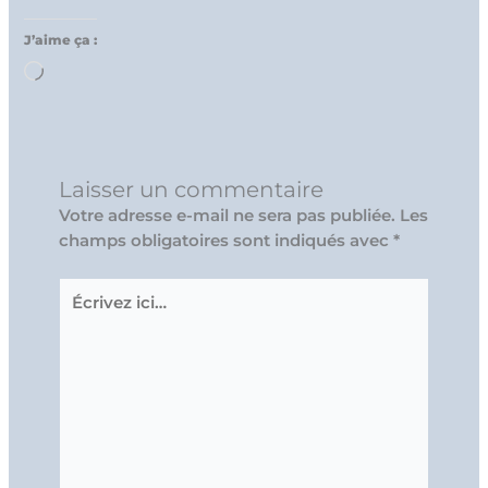
J’aime ça :
Chargement…
Laisser un commentaire
Votre adresse e-mail ne sera pas publiée.
Les
champs obligatoires sont indiqués avec
*
Écrivez
ici…