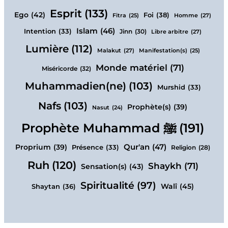
Esprit
(133)
Ego
(42)
Foi
(38)
Homme
(27)
Fitra
(25)
Islam
(46)
Intention
(33)
Jinn
(30)
Libre arbitre
(27)
Lumière
(112)
Malakut
(27)
Manifestation(s)
(25)
Monde matériel
(71)
Miséricorde
(32)
Muhammadien(ne)
(103)
Murshid
(33)
Nafs
(103)
Prophète(s)
(39)
Nasut
(24)
Prophète Muhammad ﷺ
(191)
Qur'an
(47)
Proprium
(39)
Présence
(33)
Religion
(28)
Ruh
(120)
Shaykh
(71)
Sensation(s)
(43)
Spiritualité
(97)
Walî
(45)
Shaytan
(36)