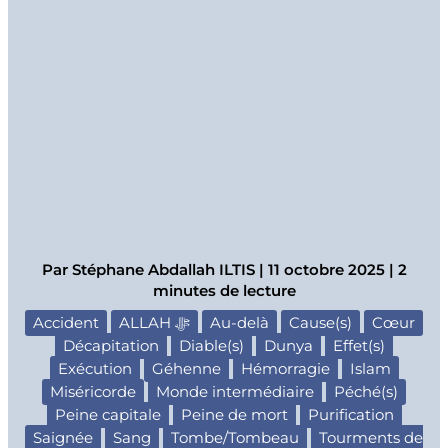
Par
Stéphane Abdallah ILTIS
|
11 octobre 2025
|
2
minutes de lecture
Accident
ALLAH ﷻ
Au-delà
Cause(s)
Cœur
Décapitation
Diable(s)
Dunya
Effet(s)
Exécution
Géhenne
Hémorragie
Islam
Miséricorde
Monde intermédiaire
Péché(s)
Peine capitale
Peine de mort
Purification
Saignée
Sang
Tombe/Tombeau
Tourments de