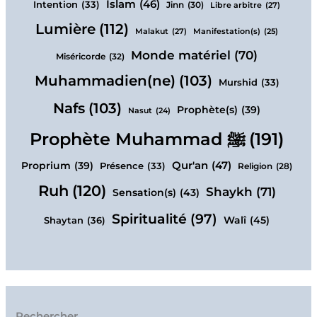
Islam
(46)
Intention
(33)
Jinn
(30)
Libre arbitre
(27)
Lumière
(112)
Malakut
(27)
Manifestation(s)
(25)
Monde matériel
(70)
Miséricorde
(32)
Muhammadien(ne)
(103)
Murshid
(33)
Nafs
(103)
Prophète(s)
(39)
Nasut
(24)
Prophète Muhammad ﷺ
(191)
Qur'an
(47)
Proprium
(39)
Présence
(33)
Religion
(28)
Ruh
(120)
Shaykh
(71)
Sensation(s)
(43)
Spiritualité
(97)
Walî
(45)
Shaytan
(36)
Rechercher