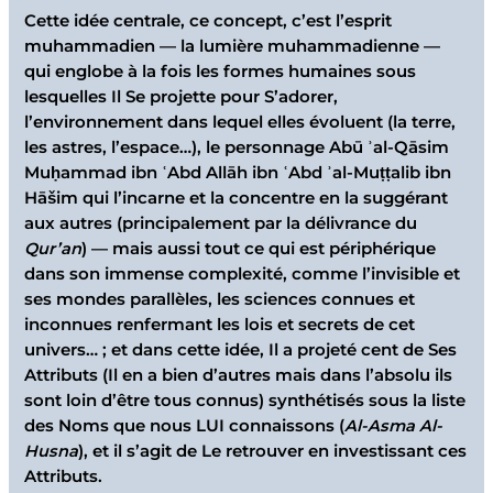
Cette idée centrale, ce concept, c’est l’esprit
muhammadien — la lumière muhammadienne —
qui englobe à la fois les formes humaines sous
lesquelles Il Se projette pour S’adorer,
l’environnement dans lequel elles évoluent (la terre,
les astres, l’espace…), le personnage Abū ʾal-Qāsim
Muḥammad ibn ʿAbd Allāh ibn ʿAbd ʾal-Muṭṭalib ibn
Hāšim qui l’incarne et la concentre en la suggérant
aux autres (principalement par la délivrance du
Qur’an
) — mais aussi tout ce qui est périphérique
dans son immense complexité, comme l’invisible et
ses mondes parallèles, les sciences connues et
inconnues renfermant les lois et secrets de cet
univers… ; et dans cette idée, Il a projeté cent de Ses
Attributs (Il en a bien d’autres mais dans l’absolu ils
sont loin d’être tous connus) synthétisés sous la liste
des Noms que nous LUI connaissons (
Al-Asma Al-
Husna
), et il s’agit de Le retrouver en investissant ces
Attributs.