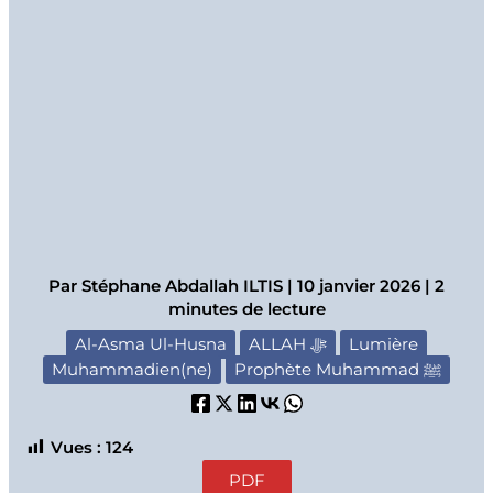
Par
Stéphane Abdallah ILTIS
|
10 janvier 2026
|
2
minutes de lecture
Al-Asma Ul-Husna
ALLAH ﷻ
Lumière
Muhammadien(ne)
Prophète Muhammad ﷺ
Vues :
124
PDF