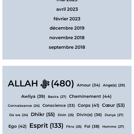
avril 2023
février 2023
décembre 2019
novembre 2018
septembre 2018
ALLAH ﷻ
(480)
Amour
(34)
Ange(s)
(29)
Cheminement
(44)
Awliya
(39)
Basira
(27)
Cœur
(53)
Corps
(41)
Conscience
(33)
Connaissance
(24)
Dhikr
(55)
Divin(e)
(36)
Dunya
(27)
Daʿwa
(24)
Divin
(25)
Esprit
(133)
Ego
(42)
Foi
(38)
Homme
(27)
Fitra
(25)