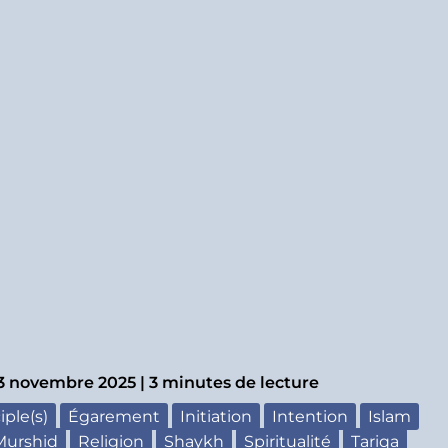
3 novembre 2025
|
3 minutes de lecture
iple(s)
Égarement
Initiation
Intention
Islam
Murshid
Religion
Shaykh
Spiritualité
Tariqa