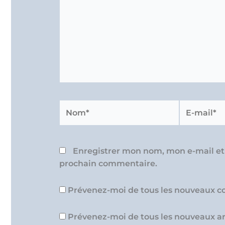
Nom*
E-
mail*
Enregistrer mon nom, mon e-mail et
prochain commentaire.
Prévenez-moi de tous les nouveaux c
Prévenez-moi de tous les nouveaux art