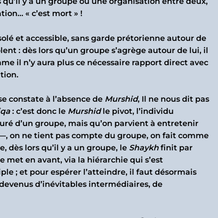
rs qu’il y a un groupe où une organisation entre deux,
tion… « c’est mort » !
isolé et accessible, sans garde prétorienne autour de
lent : dès lors qu’un groupe s’agrège autour de lui, il
 comme il n’y aura plus ce nécessaire rapport direct avec
ation.
ement se constate à l’absence de
Murshid
, Il ne nous dit pas
iqa
: c’est donc le
Murshid
le pivot, l’individu
uré d’un groupe, mais qu’on parvient à entretenir
el —, on ne tient pas compte du groupe, on fait comme
e, dès lors qu’il y a un groupe, le
Shaykh
finit par
 met en avant, via la hiérarchie qui s’est
ple ; et pour espérer l’atteindre, il faut désormais
t devenus d’inévitables intermédiaires, de