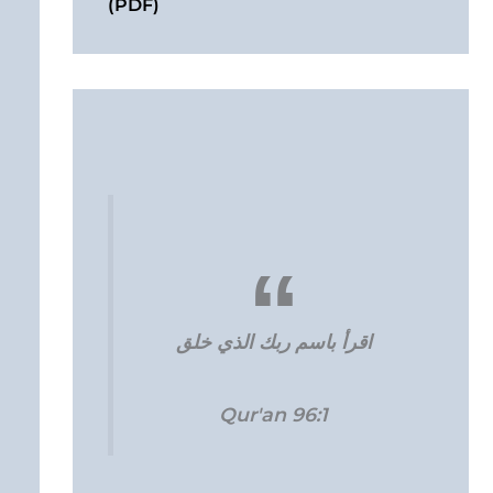
(PDF)
اقرأ باسم ربك الذي خلق
Qur'an 96:1