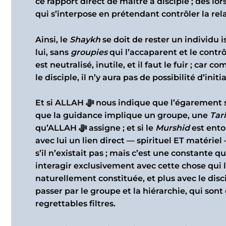
ce rapport direct de maître à disciple ; dès lo
qui s’interpose en prétendant contrôler la rela
Ainsi, le
Shaykh
se doit de rester un individu 
lui, sans
groupies
qui l’accaparent et le contrô
est neutralisé, inutile, et il faut le fuir ; car
le disciple, il n’y aura pas de possibilité d’initi
Et si ALLAH ﷻ nous indique que l’égar
que la guidance implique un groupe, une
Tar
qu’ALLAH ﷻ assigne ; et si le
Murshid
est ento
avec lui un lien direct — spirituel ET matéri
s’il n’existait pas ; mais c’est une constante qu
interagir exclusivement avec cette chose qui le
naturellement constituée, et plus avec le disci
passer par le groupe et la hiérarchie, qui son
regrettables filtres.