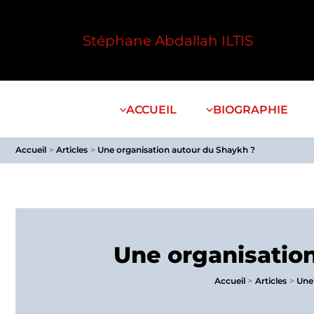
Aller
au
Stéphane Abdallah ILTIS
contenu
ACCUEIL
BIOGRAPHIE
Accueil
Articles
Une organisation autour du Shaykh ?
Une organisatio
Accueil
Articles
Une