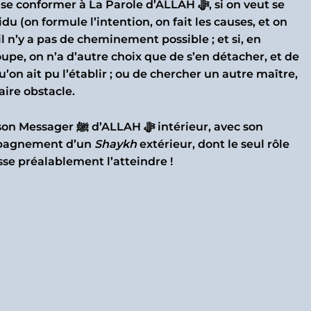
rmer à La Parole d’ALLAH ﷻ, si on veut se
idu (on formule l’intention, on fait les causes, et on
l n’y a pas de cheminement possible ; et si, en
upe, on n’a d’autre choix que de s’en détacher, et de
qu’on ait pu l’établir ; ou de chercher un autre maître,
aire obstacle.
Le but final étant d’établir la connexion avec son Messager ﷺ d’ALLAH ﷻ intérieur, avec son
ompagnement d’un
Shaykh
extérieur, dont le seul rôle
sse préalablement l’atteindre !