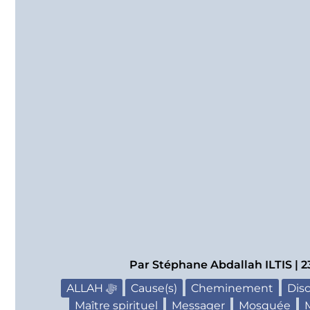
Par
Stéphane Abdallah ILTIS
|
2
ALLAH ﷻ
Cause(s)
Cheminement
Disc
Maître spirituel
Messager
Mosquée