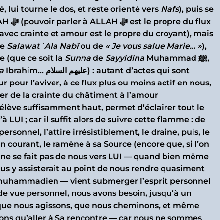
 lui tourne le dos, et reste orienté vers
Nafs
), puis se
u flux
vec crainte et amour est le propre du croyant), mais
de
Salawat ʿAla Nabî
ou de
« Je vous salue Marie… »
),
e (que ce soit la
Sunna
de
Sayyidina
Muhammad ﷺ,
a
Ibrahim… عليهم السلام) : autant d’actes qui sont
 pour l’aviver, à ce flux plus ou moins actif en nous,
er de la crainte du châtiment à l’amour
s’élève suffisamment haut, permet d’éclairer tout le
personnel, l’attire irrésistiblement, le draine, puis, le
 courant, le ramène à sa Source (encore que, si l’on
 ne se fait pas de nous vers LUI — quand bien même
s y assisterait au point de nous rendre quasiment
prit muhammadien — vient submerger l’esprit personnel
 de vue personnel, nous avons besoin, jusqu’à un
t que nous agissons, que nous cheminons, et même
sons qu’aller à Sa rencontre — car nous ne sommes