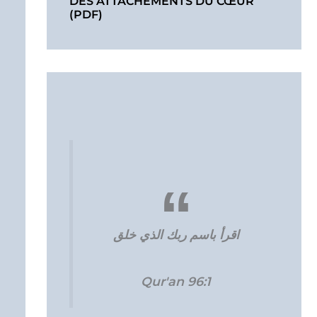
DES ATTACHEMENTS DU CŒUR
(PDF)
اقرأ باسم ربك الذي خلق
Qur'an 96:1