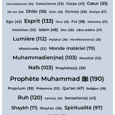
Cœur
(53)
Corps
(41)
Conscience
(33)
Connaissance
(24)
Dhikr
(55)
Divin(e)
(36)
Daʿwa
(24)
Divin
(25)
Dunya
(27)
Esprit
(133)
Ego
(42)
Foi
(38)
Fitra
(25)
Homme
(27)
Islam
(46)
Intention
(33)
Jinn
(29)
Libre arbitre
(27)
Lumière
(112)
Malakut
(26)
Manifestation(s)
(25)
Monde matériel
(70)
Miséricorde
(32)
Muhammadien(ne)
(103)
Murshid
(33)
Nafs
(103)
Prophète(s)
(39)
Prophète Muhammad ﷺ
(190)
Qur'an
(47)
Proprium
(39)
Présence
(33)
Religion
(28)
Ruh
(120)
Sensation(s)
(43)
Saint(s)
(23)
Spiritualité
(97)
Shaykh
(71)
Shaytan
(36)