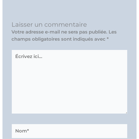
Laisser un commentaire
Votre adresse e-mail ne sera pas publiée.
Les
champs obligatoires sont indiqués avec
*
Écrivez
ici…
Nom*