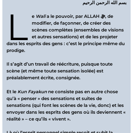
بسم الله الرحمن الرحيم
L
e
Walî
a le pouvoir, par ALLAH ﷻ, de
modifier, de façonner, de créer des
scènes complètes (ensembles de visions
et autres sensations) et de les projeter
dans les esprits des gens : c’est le principe même du
prodige.
Il s’agit d’un travail de réécriture, puisque toute
scène (et même toute sensation isolée) est
préalablement écrite, consignée.
Et le
Kun Fayakun
ne consiste pas en autre chose
qu’à « penser » des sensations et suites de
sensations (qui font les scènes de la vie, donc) et les
envoyer dans les esprits des gens où ils deviennent «
réalité » – ce qu’ils « vivent ».
Là où l’esprit personnel simple reçoit et subit la