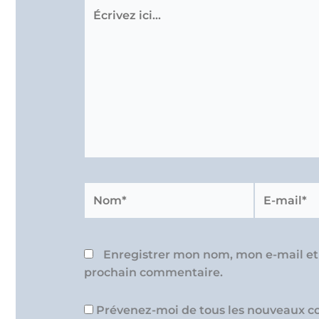
Écrivez
ici…
Nom*
E-
mail*
Enregistrer mon nom, mon e-mail et
prochain commentaire.
Prévenez-moi de tous les nouveaux c