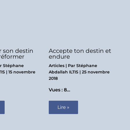
 son destin
Accepte ton destin et
réformer
endure
ar
Stéphane
Articles
| Par
Stéphane
TIS
|
15 novembre
Abdallah ILTIS
|
25 novembre
2018
Vues : 8…
Lire »