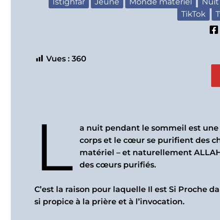
Istighfar
Jeûne
Monde matériel
Nuit
TikTok
T
Vues :
360
L
a nuit pendant le sommeil est une 
corps et le cœur se purifient des 
matériel – et naturellement ALLAH ﷻ Se rapproche, car ALLAH ﷻ ne peut investir 
des cœurs purifiés.
C’est la raison pour laquelle Il est Si Proche da
si propice à la prière et à l’invocation.