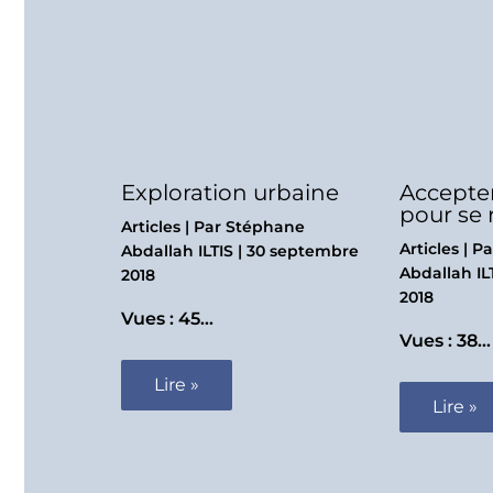
Exploration urbaine
Accepter
pour se 
Articles
| Par
Stéphane
Articles
| P
Abdallah ILTIS
|
30 septembre
Abdallah IL
2018
2018
Vues : 45…
Vues : 38…
Lire »
Lire »