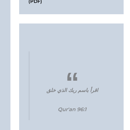
(PDF)
اقرأ باسم ربك الذي خلق
Qur'an 96:1