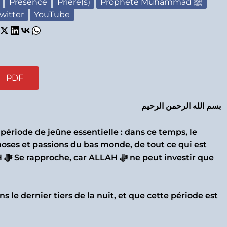
Présence
Prière(s)
Prophète Muhammad ﷺ
witter
YouTube
PDF
بسم الله الرحمن الرحيم
période de jeûne essentielle : dans ce temps, le
choses et passions du bas monde, de tout ce qui est
que
ns le dernier tiers de la nuit, et que cette période est