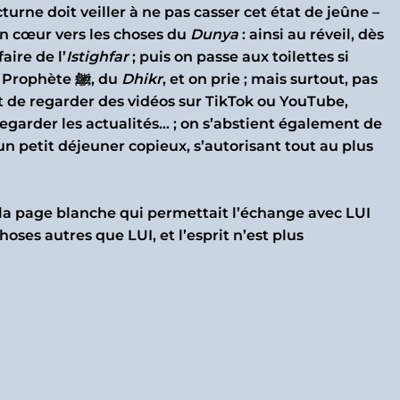
cturne doit veiller à ne pas casser cet état de jeûne –
on cœur vers les choses du
Dunya
: ainsi au réveil, dès
aire de l’
Istighfar
; puis on passe aux toilettes si
besoin, on fait ses ablutions, des prières sur le Prophète ﷺ, du
Dhikr
, et on prie ; mais surtout, pas
nt de regarder des vidéos sur TikTok ou YouTube,
regarder les actualités… ; on s’abstient également de
 petit déjeuner copieux, s’autorisant tout au plus
choses autres que LUI, et l’esprit n’est plus