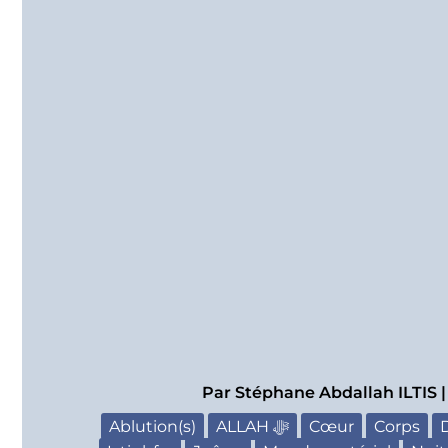
Par
Stéphane Abdallah ILTIS
Ablution(s)
ALLAH ﷻ
Cœur
Corps