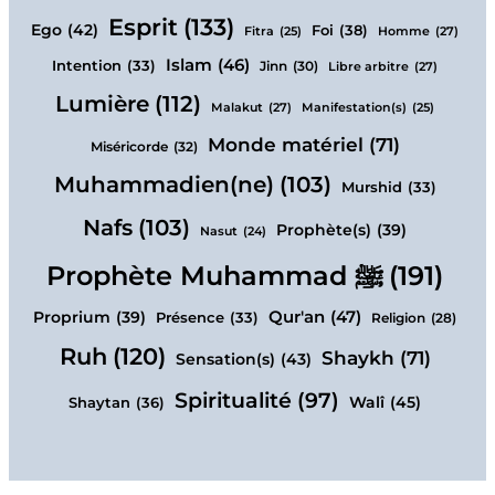
Esprit
(133)
Ego
(42)
Foi
(38)
Homme
(27)
Fitra
(25)
Islam
(46)
Intention
(33)
Jinn
(30)
Libre arbitre
(27)
Lumière
(112)
Malakut
(27)
Manifestation(s)
(25)
Monde matériel
(71)
Miséricorde
(32)
Muhammadien(ne)
(103)
Murshid
(33)
Nafs
(103)
Prophète(s)
(39)
Nasut
(24)
Prophète Muhammad ﷺ
(191)
Qur'an
(47)
Proprium
(39)
Présence
(33)
Religion
(28)
Ruh
(120)
Shaykh
(71)
Sensation(s)
(43)
Spiritualité
(97)
Walî
(45)
Shaytan
(36)