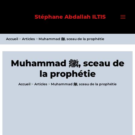
Aller
au
Stéphane Abdallah ILTIS
contenu
Accueil
Articles
Muhammad ﷺ, sceau de la prophétie
Muhammad ﷺ, sceau de
la prophétie
Accueil
Articles
Muhammad ﷺ, sceau de la prophétie