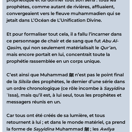
prophétique et lui donner tout son sens : tous les
prophètes, comme autant de rivières, affluaient,
convergeaient vers le fleuve muhammadien qui se
jetait dans L’Océan de L’Unification Divine.
Et pour formaliser tout cela, il a fallu l’incarner dans
ce personnage de chair et de sang que fut
Abu Al-
Qasim
, qui non seulement matérialisait le
Qur’an
,
mais encore portait en lui, concentrait toute la
prophétie rassemblée en un corps unique.
C’est ainsi que Muhammad ﷺ n’est pas le point final
de la
Silsila
des prophètes, le dernier d’une série dans
un ordre chronologique (ce rôle incombe à
Sayyidina
ʿIssa), mais qu’il est, à lui seul, tous les prophètes et
messagers réunis en un.
Car tous ont été créés de sa lumière, et tous
retournent à lui ; et dans le monde matériel, ça prend
la forme de
Sayyidina
Muhammad ﷺ ; les
Awliya