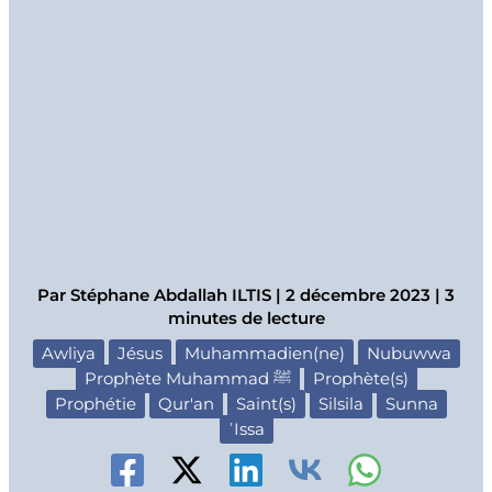
Par
Stéphane Abdallah ILTIS
|
2 décembre 2023
|
3
minutes de lecture
Awliya
Jésus
Muhammadien(ne)
Nubuwwa
Prophète Muhammad ﷺ
Prophète(s)
Prophétie
Qur'an
Saint(s)
Silsila
Sunna
ʿIssa