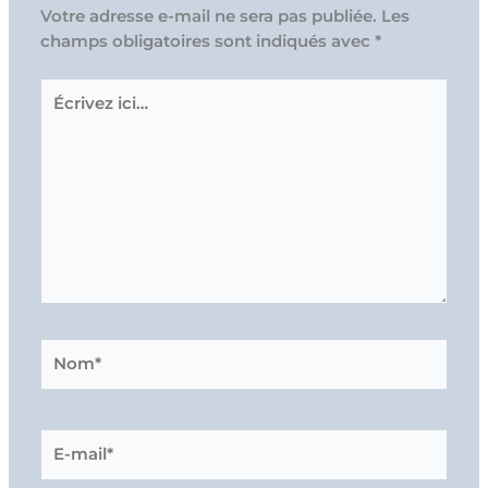
Votre adresse e-mail ne sera pas publiée.
Les
champs obligatoires sont indiqués avec
*
Écrivez
ici…
Nom*
E-
mail*