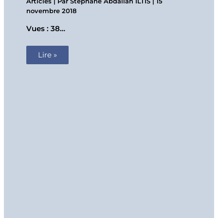
Articles
| Par
Stéphane Abdallah ILTIS
|
15
novembre 2018
Vues : 38…
Lire »