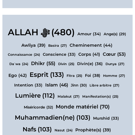
ALLAH ﷻ
(480)
Amour
(34)
Ange(s)
(29)
Cheminement
(44)
Awliya
(39)
Basira
(27)
Cœur
(53)
Corps
(41)
Conscience
(33)
Connaissance
(24)
Dhikr
(55)
Divin(e)
(36)
Dunya
(27)
Daʿwa
(24)
Divin
(25)
Esprit
(133)
Ego
(42)
Foi
(38)
Homme
(27)
Fitra
(25)
Islam
(46)
Intention
(33)
Jinn
(30)
Libre arbitre
(27)
Lumière
(112)
Malakut
(27)
Manifestation(s)
(25)
Monde matériel
(70)
Miséricorde
(32)
Muhammadien(ne)
(103)
Murshid
(33)
Nafs
(103)
Prophète(s)
(39)
Nasut
(24)