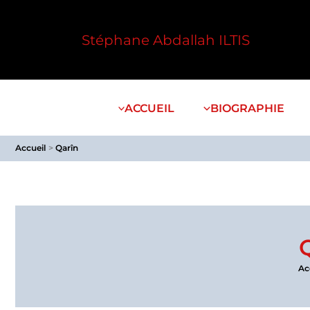
Aller
au
Stéphane Abdallah ILTIS
contenu
ACCUEIL
BIOGRAPHIE
Accueil
Qarîn
Ac