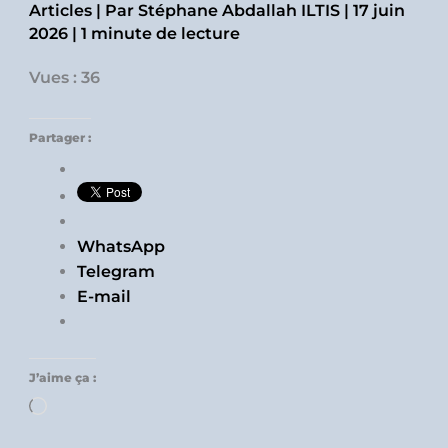
Articles
| Par
Stéphane Abdallah ILTIS
|
17 juin
2026
|
1 minute de lecture
Vues : 36
Partager :
WhatsApp
Telegram
E-mail
J’aime ça :
Chargement…