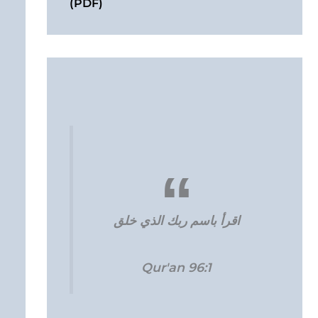
(PDF)
اقرأ باسم ربك الذي خلق
Qur'an 96:1